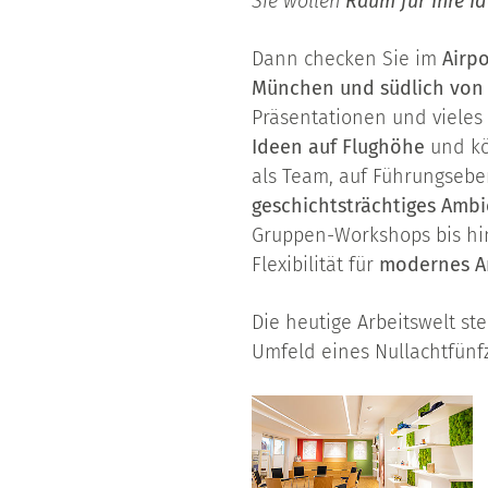
Sie wollen
Raum für Ihre I
Dann checken Sie im
Airpo
München und südlich von
Präsentationen und vieles
Ideen auf Flughöhe
und kö
als Team, auf Führungsebe
geschichtsträchtiges Amb
Gruppen-Workshops bis hi
Flexibilität für
modernes A
Die heutige Arbeitswelt ste
Umfeld eines Nullachtfünf