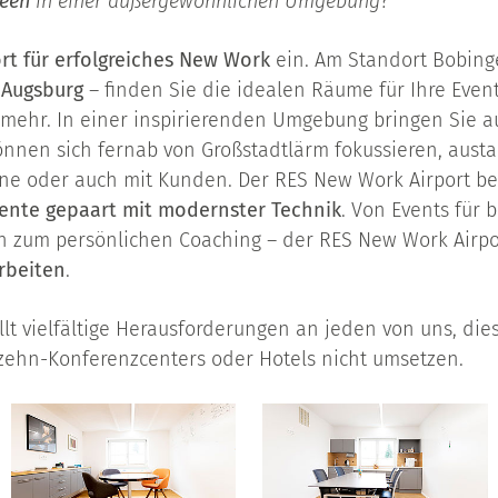
deen
in einer außergewöhnlichen Umgebung?
rt für erfolgreiches New Work
ein. Am Standort Bobin
 Augsburg
– finden Sie die idealen Räume für Ihre Even
 mehr. In einer inspirierenden Umgebung bringen Sie au
nnen sich fernab von Großstadtlärm fokussieren, austa
ne oder auch mit Kunden. Der RES New Work Airport be
iente gepaart mit modernster Technik
. Von Events für 
n zum persönlichen Coaching – der RES New Work Airpo
rbeiten
.
llt vielfältige Herausforderungen an jeden von uns, die
zehn-Konferenzcenters oder Hotels nicht umsetzen.