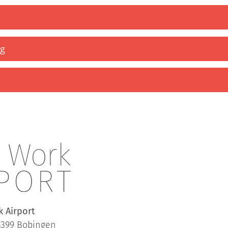
ng
 Airport
6399 Bobingen