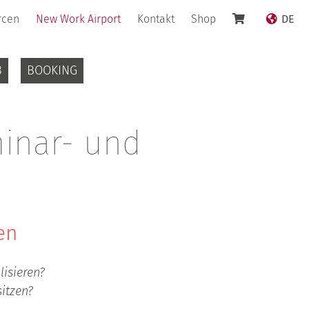
rcen
New Work Airport
Kontakt
Shop
DE
3
BOOKING
minar- und
en
lisieren?
sitzen?