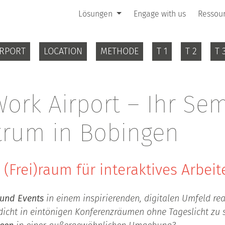
Lösungen
Engage with us
Ressou
RPORT
LOCATION
METHODE
T 1
T 2
T 
ork Airport – Ihr Se
trum in Bobingen
 (Frei)raum für interaktives Arbeit
 und Events
in einem inspirierenden, digitalen Umfeld rea
 dicht in eintönigen Konferenzräumen ohne Tageslicht zu 