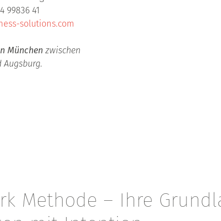
34 99836 41
ness-solutions.com
on München
zwischen
 Augsburg.
k Methode – Ihre Grundl