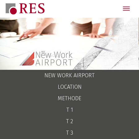
NEW WORK AIRPORT
LOCATION
METHODE
T 1
T 2
T 3