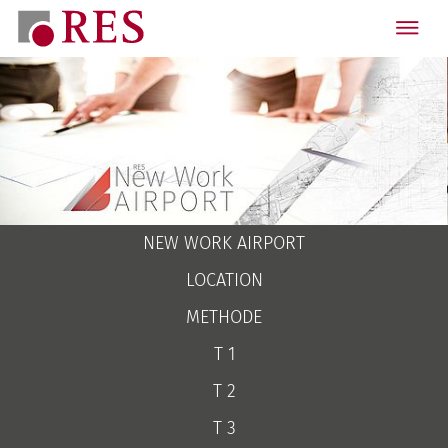
NEW WORK AIRPORT
LOCATION
METHODE
T 1
T 2
T 3